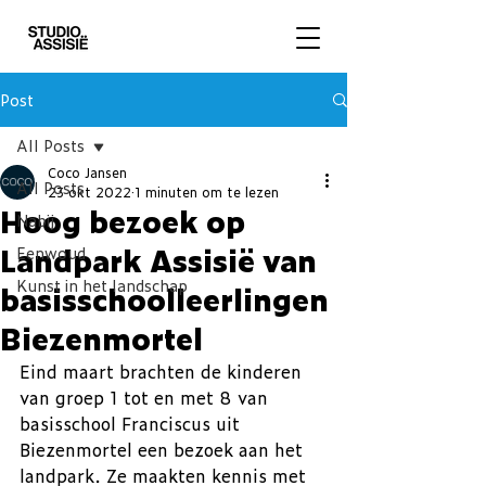
Post
All Posts
Coco Jansen
All Posts
23 okt 2022
1 minuten om te lezen
Hoog bezoek op
Nabij
Landpark Assisië van
Eenwoud
Kunst in het landschap
basisschoolleerlingen
Biezenmortel
Eind maart brachten de kinderen 
van groep 1 tot en met 8 van 
basisschool Franciscus uit 
Biezenmortel een bezoek aan het 
landpark. Ze maakten kennis met 