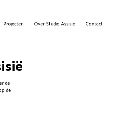
Projecten
Over Studio Assisië
Contact
isië
er de
op de