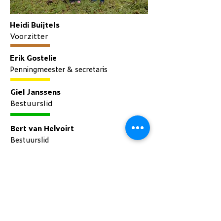
Heidi Buijtels
Voorzitter
Erik Gostelie
Penningmeester & secretaris
Giel Janssens
Bestuurslid
Bert van Helvoirt
Bestuurslid
Jur van der Lecq
Bestuurslid
Aan de bestuurders wordt geen