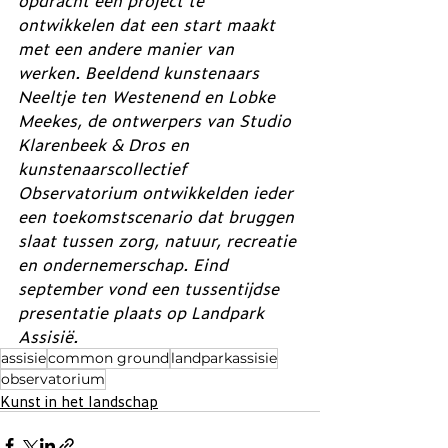
opdracht een project te 
ontwikkelen dat een start maakt 
met een andere manier van 
werken. Beeldend kunstenaars 
Neeltje ten Westenend en Lobke 
Meekes, de ontwerpers van Studio 
Klarenbeek & Dros en 
kunstenaarscollectief 
Observatorium ontwikkelden ieder 
een toekomstscenario dat bruggen 
slaat tussen zorg, natuur, recreatie 
en ondernemerschap. Eind 
september vond een tussentijdse 
presentatie plaats op Landpark 
Assisië.
assisie
common ground
landparkassisie
observatorium
Kunst in het landschap