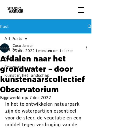
Post
All Posts
Coco Jansen
All Posts
23 okt 2022
1 minuten om te lezen
Afdalen naar het
Nabij
grondwater – door
Eenwoud
Kunst in het landschap
kunstenaarscollectief
Observatorium
Bijgewerkt op:
7 dec 2022
In het te ontwikkelen natuurpark 
zijn de waterpartijen essentieel 
voor de sfeer, de vegetatie én een 
middel tegen verdroging van de 