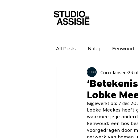
All Posts
Nabij
Eenwoud
Coco Jansen
23 o
‘Betekenis
Lobke Me
Bijgewerkt op:
7 dec 20
Lobke Meekes heeft g
waarmee je je onderde
Eenwoud: een bos bes
voorgedragen door me
netwerk van bomen, m