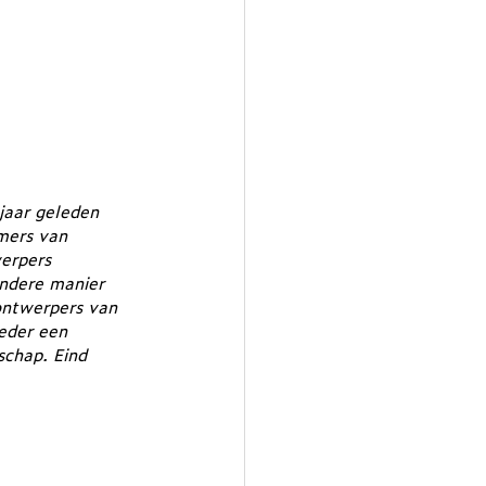
jaar geleden 
mers van 
erpers 
ndere manier 
ntwerpers van 
eder een 
schap. Eind 