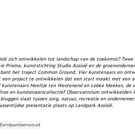
sië zich ontwikkelen tot landschap van de toekomst? Twee 
tie Prisma, kunststichting Studio Assisië en de groenonderne
bant het traject Common Ground. Vier kunstenaars en ontw
 een project te ontwikkelen dat een start maakt met een a
 kunstenaars Neeltje ten Westenend en Lobke Meekes, de o
ros en kunstenaarscollectief Observatorium ontwikkelden i
bruggen slaat tussen zorg, natuur, recreatie en ondernemer
ssentijdse presentatie plaats op Landpark Assisië.
d
landpark
eenwoud