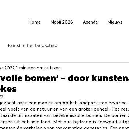
Home
Nabij 2026
Agenda
Nieuws
Kunst in het landschap
kt 2022
1 minuten om te lezen
volle bomen’ – door kunsten
ekes
22
ezocht naar een manier om op het landpark een ervaring 
el voelt van de natuur en van een groter geheel. Het resu
taande uit nazaten van betekenisvolle bomen. De bomen z
nsen uit het hele land. Met hun bijdrage is Eenwoud uitge
ensen én verhalen voor toekomstige generaties. Een aanta