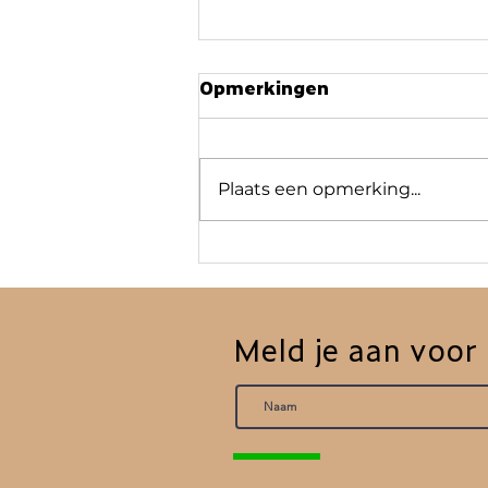
Opmerkingen
Plaats een opmerking...
Help het 1000-jarige bos
Eenwoud groeien op
Landpark Assisië
Meld je aan voor