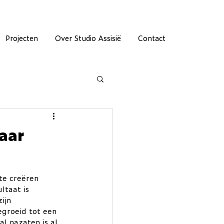
Projecten
Over Studio Assisië
Contact
aar
te creëren 
ltaat is 
ijn 
groeid tot een 
l nazaten is al 