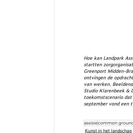
Hoe kan Landpark Assi
startten zorgorganisa
Greenport Midden-Bra
ontvingen de opdracht
van werken. Beeldend
Studio Klarenbeek & D
toekomstscenario dat 
september vond een tu
assisie
common groun
Kunst in het landschap