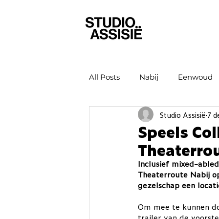
All Posts
Nabij
Eenwoud
Studio Assisië
7 d
Speels Col
Theaterrou
Inclusief mixed-abled
Theaterroute Nabij op
gezelschap een locat
Om mee te kunnen doe
trailer van de voorst