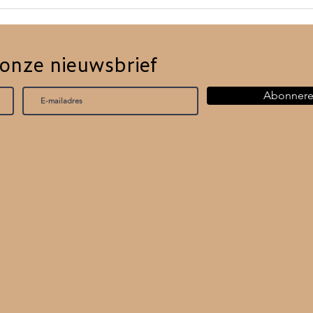
Nabij is in 2025 terug als
Aft
tweedaags festival
The
 onze nieuwsbrief
Abonner