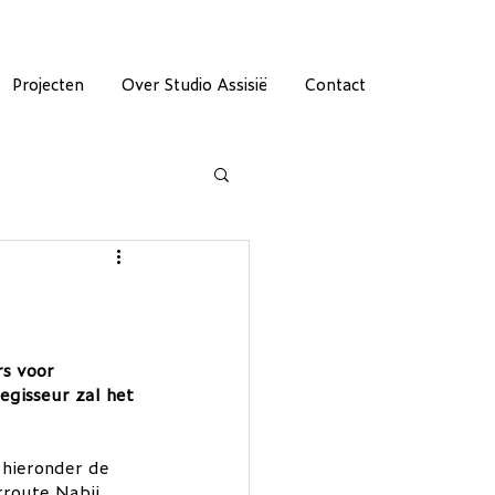
Projecten
Over Studio Assisië
Contact
rs voor 
egisseur zal het 
 hieronder de 
rroute Nabij 