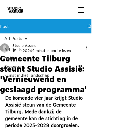
Post
All Posts
Studio Assisië
All Posts
18 jul 2024
1 minuten om te lezen
Gemeente Tilburg
Nabij
steunt Studio Assisië:
Eenwoud
Kunst in het landschap
'Vernieuwend en
geslaagd programma'
De komende vier jaar krijgt Studio 
Assisië steun van de Gemeente 
Tilburg. Mede dankzij de 
gemeente kan de stichting in de 
periode 2025-2028 doorgroeien. 